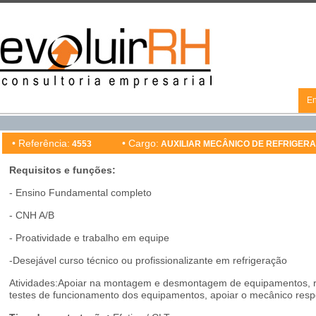
En
• Referência:
• Cargo:
4553
AUXILIAR MECÂNICO DE REFRIGER
Requisitos e funções:
- Ensino Fundamental completo
- CNH A/B
- Proatividade e trabalho em equipe
-Desejável curso técnico ou profissionalizante em refrigeração
Atividades:Apoiar na montagem e desmontagem de equipamentos, reali
testes de funcionamento dos equipamentos, apoiar o mecânico respo